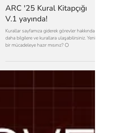
15 Ara 2024
1 dakikada okunur
ARC
ARC '25 Kural Kitapçığı
V.1 yayında!
Kurallar sayfamıza giderek görevler hakkında
daha bilgilere ve kurallara ulaşabilirsiniz. Yeni
bir mücadeleye hazır mısınız? 🌕