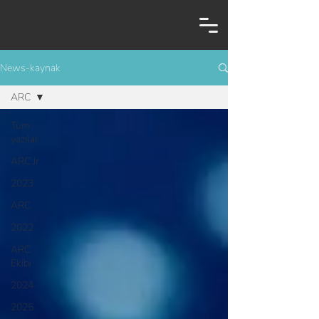
News-kaynak
ARC
Tüm
yazılar
ARC Jr
2023
ARC
2022
ARC
Ekibi
2024
2025