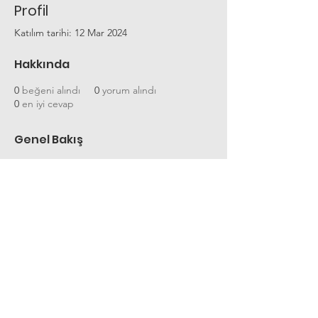
Profil
Katılım tarihi: 12 Mar 2024
Hakkında
0
beğeni alındı
0
yorum alındı
0
en iyi cevap
Genel Bakış
Ad
144_Raiyan Ibne Hossain