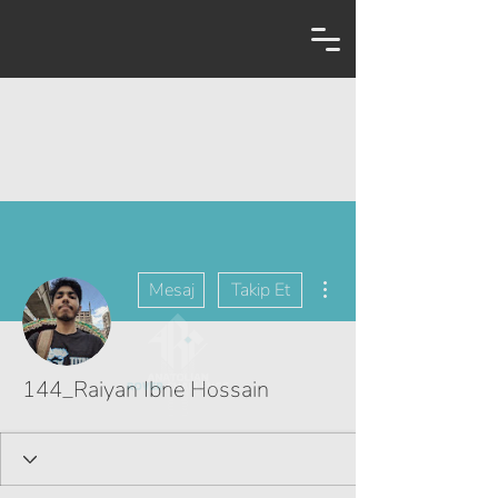
Diğer Eylemler
Mesaj
Takip Et
144_Raiyan Ibne Hossain